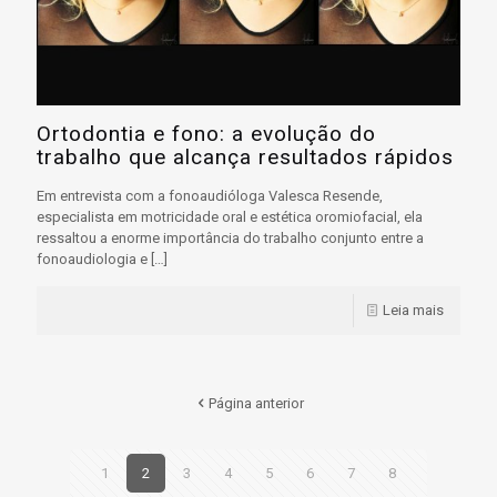
Ortodontia e fono: a evolução do
trabalho que alcança resultados rápidos
Em entrevista com a fonoaudióloga Valesca Resende,
especialista em motricidade oral e estética oromiofacial, ela
ressaltou a enorme importância do trabalho conjunto entre a
fonoaudiologia e
[…]
Leia mais
Página anterior
1
2
3
4
5
6
7
8