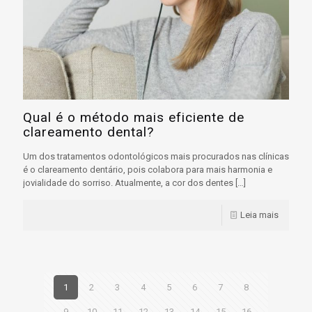
Qual é o método mais eficiente de
clareamento dental?
Um dos tratamentos odontológicos mais procurados nas clínicas
é o clareamento dentário, pois colabora para mais harmonia e
jovialidade do sorriso. Atualmente, a cor dos dentes
[…]
Leia mais
1
2
3
4
5
6
7
8
9
10
11
12
13
14
15
16