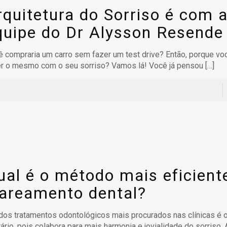
rquitetura do Sorriso é com 
quipe do Dr Alysson Resende
 compraria um carro sem fazer um test drive? Então, porque v
er o mesmo com o seu sorriso? Vamos lá! Você já pensou
[…]
ual é o método mais eficient
lareamento dental?
os tratamentos odontológicos mais procurados nas clínicas é 
ário, pois colabora para mais harmonia e jovialidade do sorriso. 