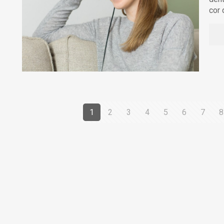
cor
1
2
3
4
5
6
7
8