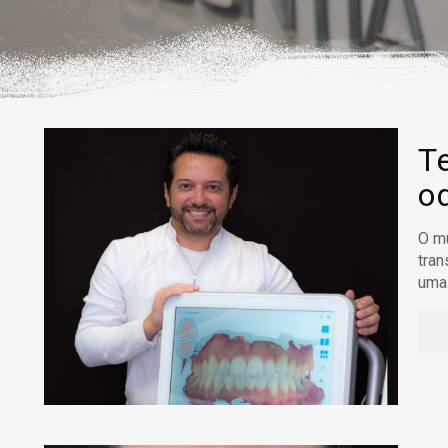
T
o
O mu
tran
uma