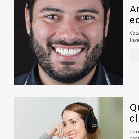
A
e
Você
faz
Q
c
Um d
dent