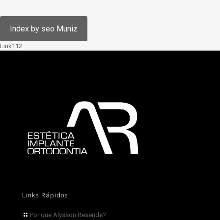
Link112
Links Rápidos
Por que Alysson Resende?