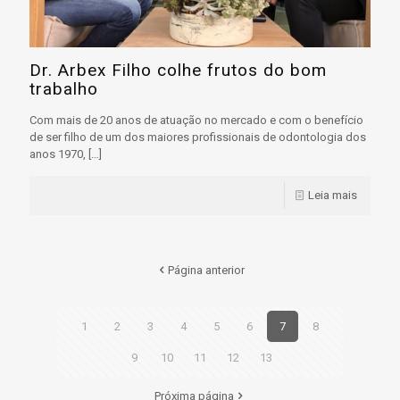
Dr. Arbex Filho colhe frutos do bom
trabalho
Com mais de 20 anos de atuação no mercado e com o benefício
de ser filho de um dos maiores profissionais de odontologia dos
anos 1970,
[…]
Leia mais
Página anterior
1
2
3
4
5
6
7
8
9
10
11
12
13
Próxima página