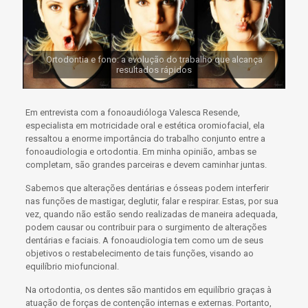
Ortodontia e fono: a evolução do trabalho que alcança
resultados rápidos
Em entrevista com a fonoaudióloga Valesca Resende,
especialista em
motricidade oral e estética oromiofacial
, ela
ressaltou a enorme importância do trabalho conjunto entre a
fonoaudiologia e ortodontia. Em minha opinião, ambas se
completam, são grandes parceiras e devem caminhar juntas.
Sabemos que alterações
dentárias
e ósseas podem interferir
nas funções de mastigar, deglutir, falar e respirar. Estas, por sua
vez, quando não estão sendo realizadas de maneira adequada,
podem causar ou contribuir para o surgimento de alterações
dentárias e faciais. A fonoaudiologia tem como um de seus
objetivos o restabelecimento de tais funções, visando ao
equilíbrio miofuncional
.
Na ortodontia, os dentes são mantidos em equilíbrio graças à
atuação de forças de contenção internas e externas. Portanto,