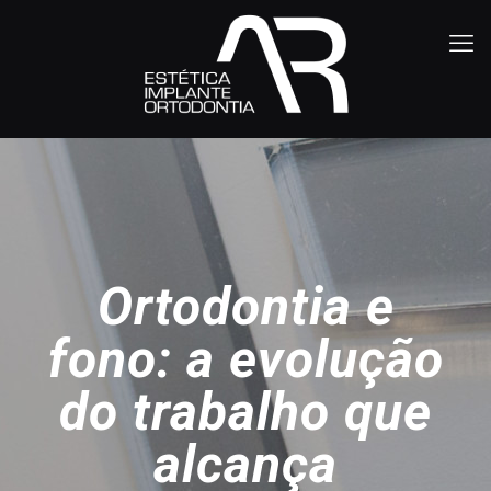
Ortodontia e
fono: a evolução
do trabalho que
alcança