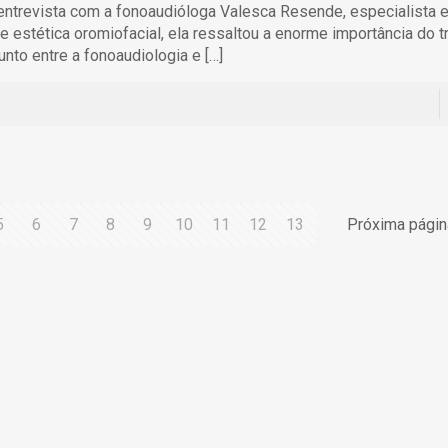
ntrevista com a fonoaudióloga Valesca Resende, especialista 
 e estética oromiofacial, ela ressaltou a enorme importância do t
unto entre a fonoaudiologia e
[…]
5
6
7
8
9
10
11
12
13
Próxima págin