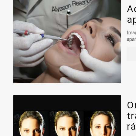
A
a
Imag
apar
O
t
r