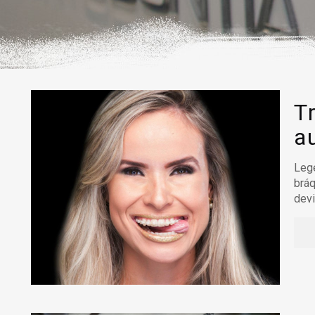
T
a
Lege
bráq
devi