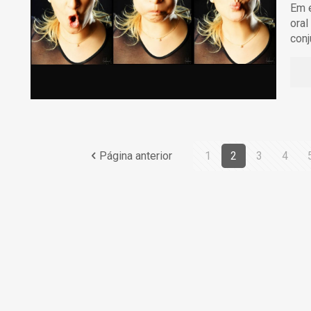
Em e
oral
conj
Página anterior
1
2
3
4