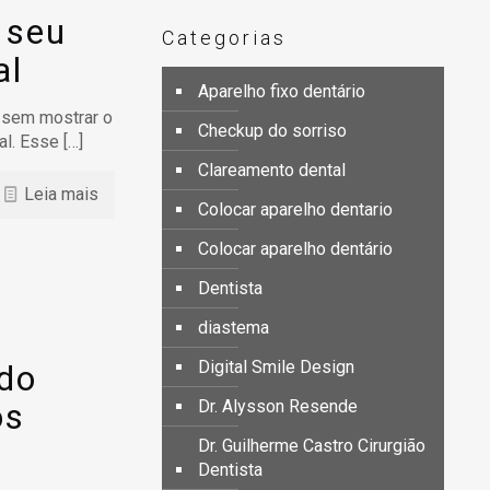
 seu
Categorias
al
Aparelho fixo dentário
o sem mostrar o
Checkup do sorriso
al. Esse
[…]
Clareamento dental
Leia mais
Colocar aparelho dentario
Colocar aparelho dentário
Dentista
diastema
Digital Smile Design
 do
os
Dr. Alysson Resende
Dr. Guilherme Castro Cirurgião
Dentista