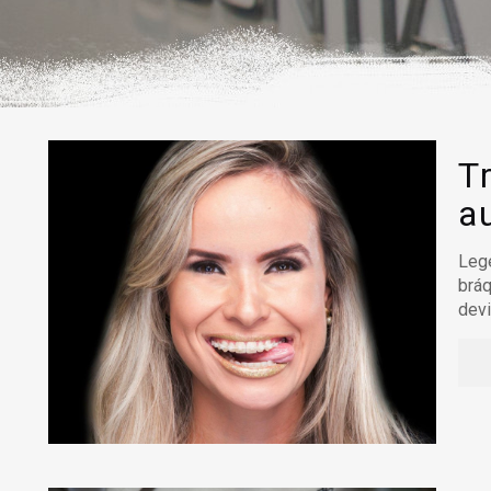
T
a
Lege
bráq
devi