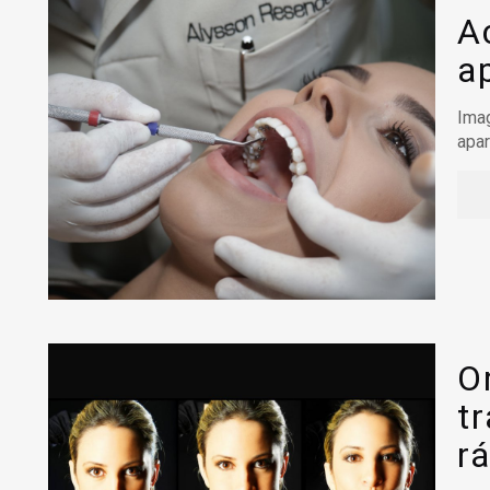
A
a
Imag
apar
O
t
r