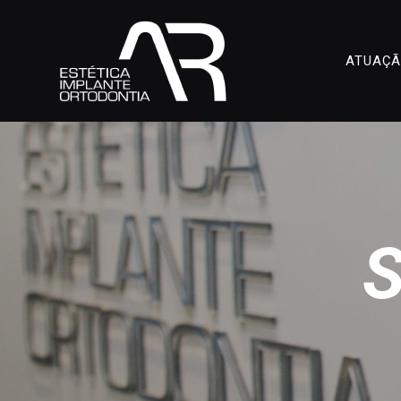
ATUAÇ
S