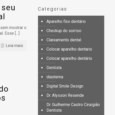
 seu
Categorias
al
Aparelho fixo dentário
o sem mostrar o
Checkup do sorriso
al. Esse
[…]
Clareamento dental
Leia mais
Colocar aparelho dentario
Colocar aparelho dentário
Dentista
diastema
Digital Smile Design
 do
os
Dr. Alysson Resende
Dr. Guilherme Castro Cirurgião
Dentista