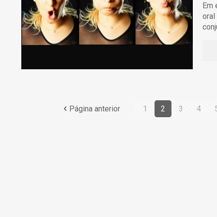
Em e
oral
conj
Página anterior
1
2
3
4