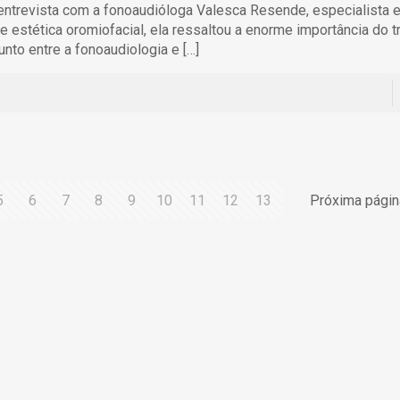
ntrevista com a fonoaudióloga Valesca Resende, especialista 
 e estética oromiofacial, ela ressaltou a enorme importância do t
unto entre a fonoaudiologia e
[…]
5
6
7
8
9
10
11
12
13
Próxima págin