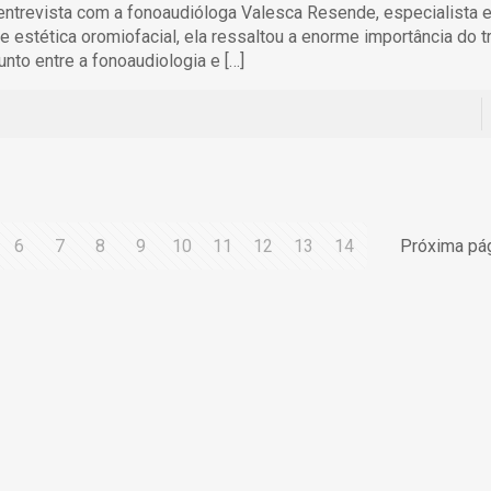
ntrevista com a fonoaudióloga Valesca Resende, especialista 
 e estética oromiofacial, ela ressaltou a enorme importância do t
unto entre a fonoaudiologia e
[…]
6
7
8
9
10
11
12
13
14
Próxima pá