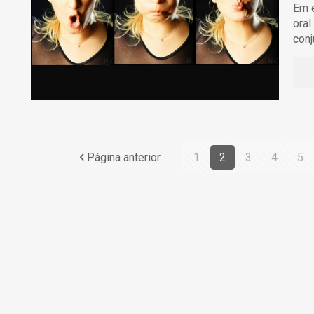
Em e
oral
conj
Página anterior
1
2
3
4
5