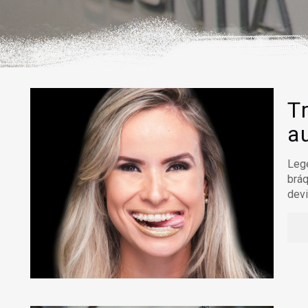
T
a
Lege
bráq
devi