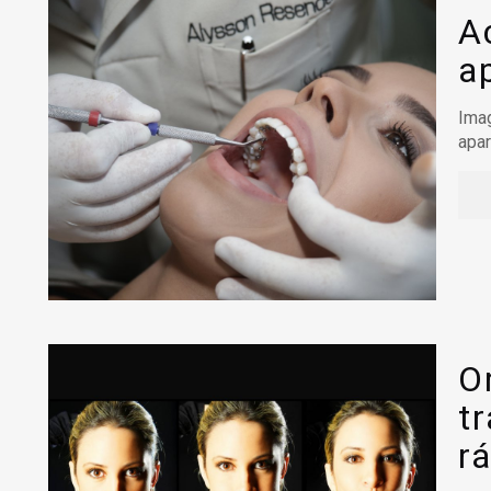
A
a
Imag
apar
O
t
r