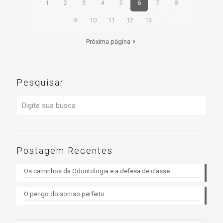
1
2
3
4
5
6
7
8
9
10
11
12
13
Próxima página
Pesquisar
Postagem Recentes
Os caminhos da Odontologia e a defesa de classe
O perigo do sorriso perfeito