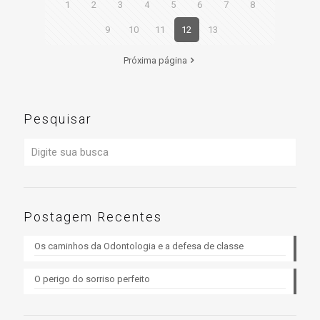
1
2
3
4
5
6
7
8
9
10
11
12
13
Próxima página
Pesquisar
Postagem Recentes
Os caminhos da Odontologia e a defesa de classe
O perigo do sorriso perfeito