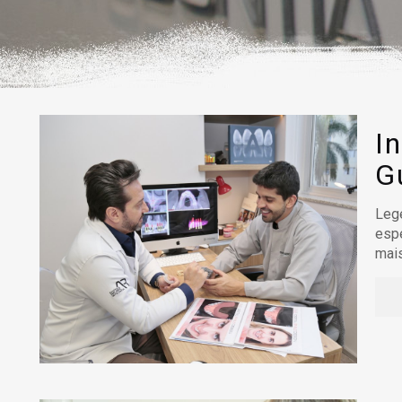
I
G
Lege
esp
mais