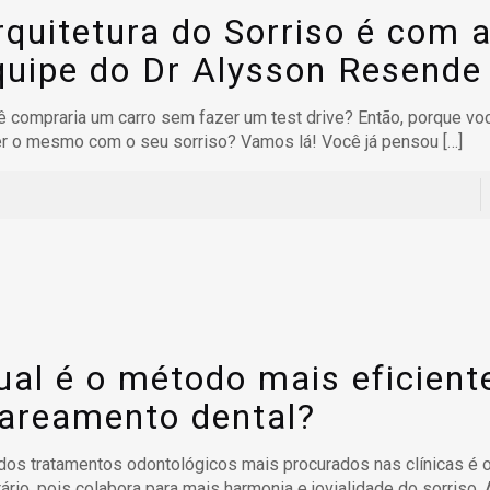
rquitetura do Sorriso é com 
quipe do Dr Alysson Resende
 compraria um carro sem fazer um test drive? Então, porque v
er o mesmo com o seu sorriso? Vamos lá! Você já pensou
[…]
ual é o método mais eficient
lareamento dental?
os tratamentos odontológicos mais procurados nas clínicas é 
ário, pois colabora para mais harmonia e jovialidade do sorriso. 