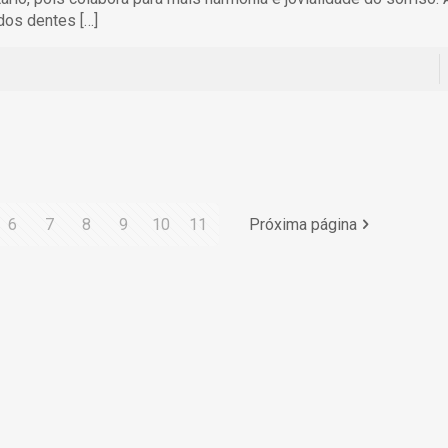
 dos dentes
[…]
6
7
8
9
10
11
Próxima página