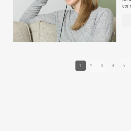
cor
1
2
3
4
5