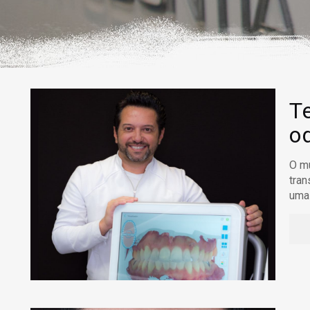
T
o
O mu
tran
uma