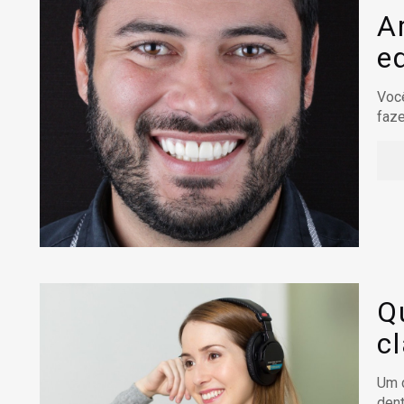
A
e
Você
faz
Q
c
Um d
dent