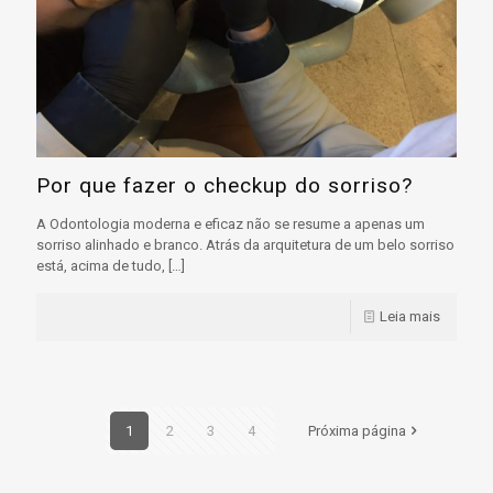
Por que fazer o checkup do sorriso?
A Odontologia moderna e eficaz não se resume a apenas um
sorriso alinhado e branco. Atrás da arquitetura de um belo sorriso
está, acima de tudo,
[…]
Leia mais
1
2
3
4
Próxima página