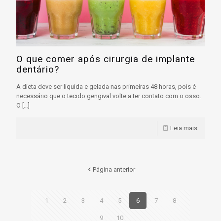
O que comer após cirurgia de implante
dentário?
A dieta deve ser liquida e gelada nas primeiras 48 horas, pois é
necessário que o tecido gengival volte a ter contato com o osso.
O
[…]
Leia mais
Página anterior
1
2
3
4
5
6
7
8
9
10