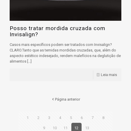
Posso tratar mordida cruzada com
Invisalign?
Casos mais específicos podem ser tratados com Invisalign?
CLARO.Tanto que as temidas mordidas cruzadas, que, além do
aspecto estético indesejado, rendem malefícios na deglutição de
alimentos
[…]
Leia mais
Página anterior
1
2
3
4
5
6
7
8
9
10
11
12
13