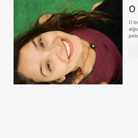
O
O to
algu
pel