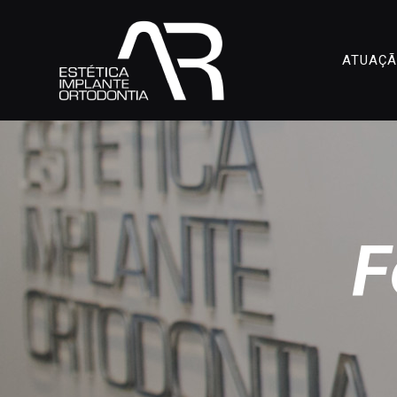
ATUAÇ
F