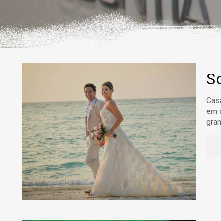
S
Casa
em q
gran