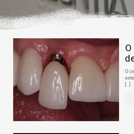
O
d
O ci
ext
[…]