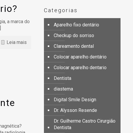
rio?
Categorias
gia, a marca do
Aparelho fixo dentário
]
Checkup do sorriso
Leia mais
Clareamento dental
Colocar aparelho dentário
Colocar aparelho dentario
Dentista
diastema
Digital Smile Design
ante
Dr. Alysson Resende
Dr. Guilherme Castro Cirurgião
magnética?
Dentista
da radiologia