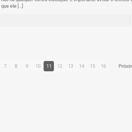
 que ele
[…]
7
8
9
10
11
12
13
14
15
16
Próxi