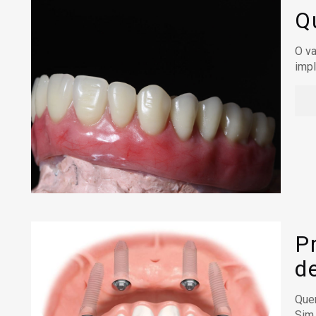
Q
O va
impl
P
d
Quem
Sim,