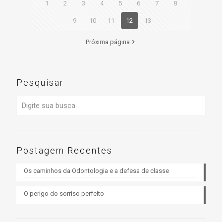
1
2
3
4
5
6
7
8
9
10
11
12
13
Próxima página
Pesquisar
Postagem Recentes
Os caminhos da Odontologia e a defesa de classe
O perigo do sorriso perfeito