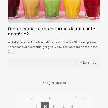
O que comer após cirurgia de implante
dentário?
A dieta deve ser liquida e gelada nas primeiras 48 horas, pois é
necessário que o tecido gengival volte a ter contato com o osso.
O
[…]
Leia mais
Página anterior
1
2
3
4
5
6
7
8
9
10
11
12
13