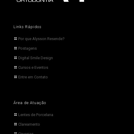
Links Rápidos
Por que Alysson Resende?
Postagens
Digital Smile Design
Cursos e Eventos
Entre em Contato
Área de Atuação
Lentes de Porcelana
Clareamento
Cirurgias