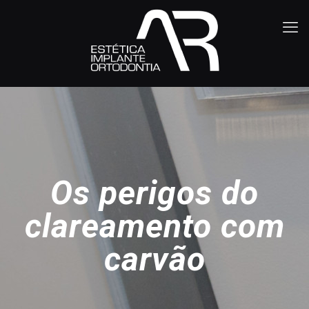
Os perigos do
clareamento com
carvão