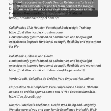
John coordinates Google Search Relations efforts as a
Orofacial
Search advocate. He and his team connect the Google-
Dra. Adriana Koeppel é dentista há 22 anos, especialista em
internal world of Search engineering e Marcos Muniz
Dentística Restauradora e Harmonização Orofacial
Obra de Arte Online
@seo_muniz
https://draadrianakoeppel.com.br/
Calisthenics Club Houston Functional Body weight Training
https://calisthenicsclubhouston.com/
Houston’s only gym focused on calisthenics and bodyweight
exercises to improve functional strength, flexibility and movement
for life
Calisthenics, Fitness and Health
Houston’s only gym focused on calisthenics and bodyweight
exercises to improve functional strength, flexibility and movement
https://calisthenicsclubhouston.com/blog-standard/
Verde Credit | Soluções de Crédito Para Empresários Latinos
Empréstimo Descomplicado Para Empresários Latinos. Obtenha
acesso ao crédito apenas com o seu ITIN e Extratos Bancário.
https://verdecredit.us/
Doctor G Medical Excellence: Health Well-being and Longevity
We take care of you and your family Excellence in Health, Well-