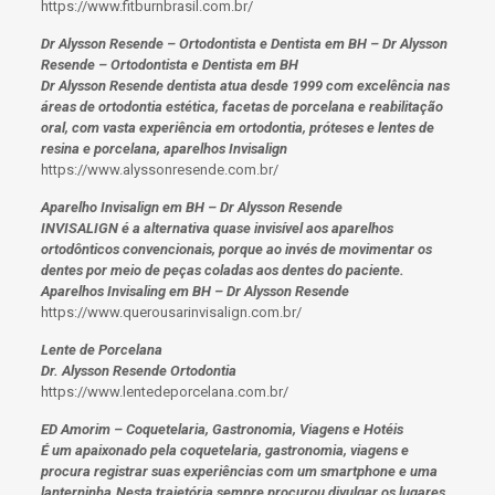
https://www.fitburnbrasil.com.br/
Dr Alysson Resende – Ortodontista e Dentista em BH – Dr Alysson
Resende – Ortodontista e Dentista em BH
Dr Alysson Resende dentista atua desde 1999 com excelência nas
áreas de ortodontia estética, facetas de porcelana e reabilitação
oral, com vasta experiência em ortodontia, próteses e lentes de
resina e porcelana, aparelhos Invisalign
https://www.alyssonresende.com.br/
Aparelho Invisalign em BH – Dr Alysson Resende
INVISALIGN é a alternativa quase invisível aos aparelhos
ortodônticos convencionais, porque ao invés de movimentar os
dentes por meio de peças coladas aos dentes do paciente.
Aparelhos Invisaling em BH – Dr Alysson Resende
https://www.querousarinvisalign.com.br/
Lente de Porcelana
Dr. Alysson Resende Ortodontia
https://www.lentedeporcelana.com.br/
ED Amorim – Coquetelaria, Gastronomia, Viagens e Hotéis
É um apaixonado pela coquetelaria, gastronomia, viagens e
procura registrar suas experiências com um smartphone e uma
lanterninha.Nesta trajetória sempre procurou divulgar os lugares