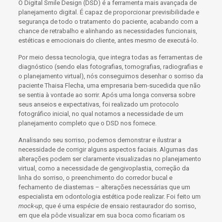
O
Digital Smile Design
(
DSD
) é a ferramenta mais avançada de
planejamento digital. É capaz de proporcionar previsibilidade e
segurança de todo o tratamento do paciente, acabando com a
chance de retrabalho e alinhando as necessidades funcionais,
estéticas e emocionais do cliente, antes mesmo de executá-lo.
Por meio dessa tecnologia, que integra todas as ferramentas de
diagnóstico (sendo elas
fotografias
, tomografias, radiografias e
o planejamento virtual), nós conseguimos desenhar o sorriso da
paciente Thaisa Flecha, uma empresaria bem-sucedida que não
se sentia à vontade ao
sorrir
. Após uma longa conversa sobre
seus anseios e expectativas, foi realizado um protocolo
fotográfico
inicial, no qual notamos a necessidade de um
planejamento completo que o
DSD
nos fornece.
Analisando seu sorriso, podemos demonstrar e ilustrar a
necessidade de corrigir alguns aspectos faciais. Algumas das
alterações podem ser claramente visualizadas no planejamento
virtual, como a necessidade de
gengivoplastia
, correção da
linha do
sorriso
, o preenchimento do corredor bucal e
fechamento de diastemas – alterações necessárias que um
especialista em
odontologia estética
pode realizar. Foi feito um
mock-up
, que é uma espécie de ensaio restaurador do
sorriso
,
em que ela pôde visualizar em sua
boca
como ficariam os