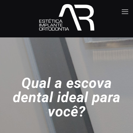
Qual a escova
dental ideal para
você?