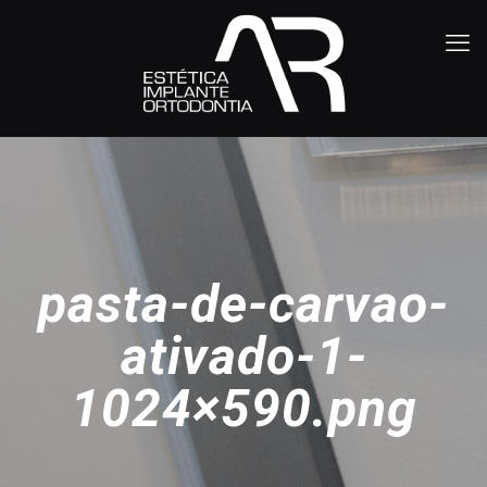
pasta-de-carvao-
ativado-1-
1024×590.png