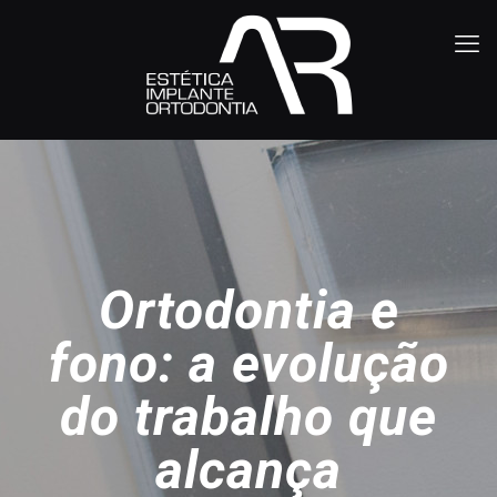
Ortodontia e
fono: a evolução
do trabalho que
alcança