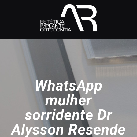
WhatsApp
mulher
sorridente Dr
Alysson Resende