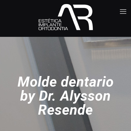
Molde dentario
by Dr. Alysson
Resende