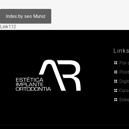
Link112
Link
Por 
Post
Digi
Curs
Entr