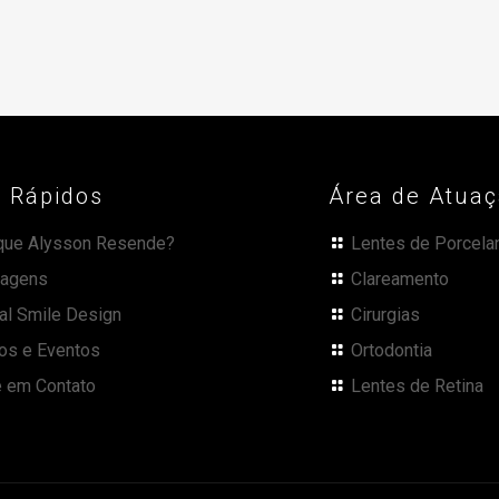
s Rápidos
Área de Atua
que Alysson Resende?
Lentes de Porcela
agens
Clareamento
tal Smile Design
Cirurgias
os e Eventos
Ortodontia
e em Contato
Lentes de Retina