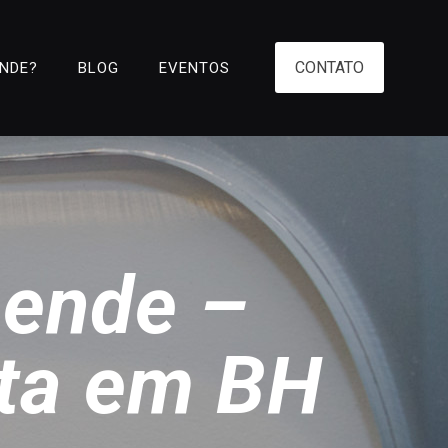
CONTATO
ENDE?
BLOG
EVENTOS
sende –
sta em BH