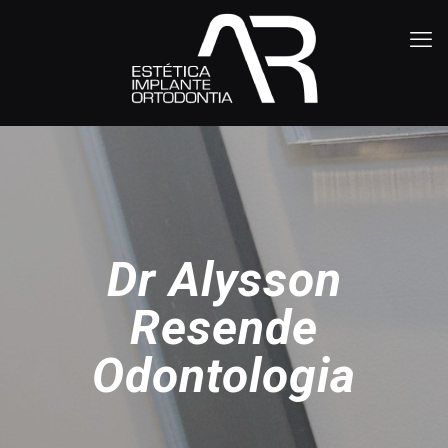
Dr Alysson
Resende
Odontologia