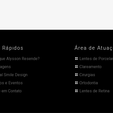
s Rápidos
Área de Atua
que Alysson Resende?
Lentes de Porcela
agens
Clareamento
tal Smile Design
Cirurgias
os e Eventos
Ortodontia
e em Contato
Lentes de Retina