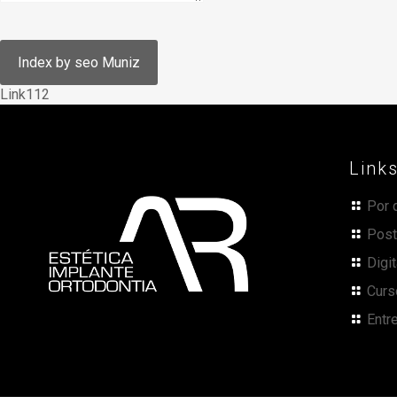
Link112
Link
Por 
Post
Digi
Curs
Entr